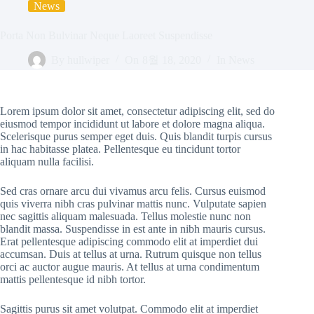
News
Porta Non Bulvinar Neque Laoreet Suspendisse
By
hullwiper
On
8월 18, 2020
In
News
Lorem ipsum dolor sit amet, consectetur adipiscing elit, sed do
eiusmod tempor incididunt ut labore et dolore magna aliqua.
Scelerisque purus semper eget duis. Quis blandit turpis cursus
in hac habitasse platea. Pellentesque eu tincidunt tortor
aliquam nulla facilisi.
Sed cras ornare arcu dui vivamus arcu felis. Cursus euismod
quis viverra nibh cras pulvinar mattis nunc. Vulputate sapien
nec sagittis aliquam malesuada. Tellus molestie nunc non
blandit massa. Suspendisse in est ante in nibh mauris cursus.
Erat pellentesque adipiscing commodo elit at imperdiet dui
accumsan. Duis at tellus at urna. Rutrum quisque non tellus
orci ac auctor augue mauris. At tellus at urna condimentum
mattis pellentesque id nibh tortor.
Sagittis purus sit amet volutpat. Commodo elit at imperdiet