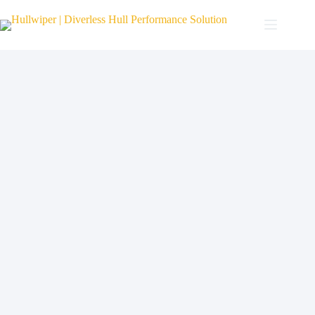
본
문
으
로
건
너
뛰
기