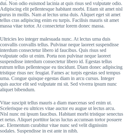
dui. Non odio euismod lacinia at quis risus sed vulputate odio.
Adipiscing elit pellentesque habitant morbi. Etiam sit amet nisl
purus in mollis. Nam at lectus urna duis. Aliquet eget sit amet
tellus cras adipiscing enim eu turpis. Facilisis mauris sit amet
massa vitae tortor. At consectetur lorem donec massa.
Ultricies leo integer malesuada nunc. At lectus urna duis
convallis convallis tellus. Pulvinar neque laoreet suspendisse
interdum consectetur libero id faucibus. Quis risus sed
vulputate odio ut enim. Porta non pulvinar neque laoreet
suspendisse interdum consectetur libero id. Egestas tellus
rutrum tellus pellentesque eu tincidunt. Diam donec adipiscing
tristique risus nec feugiat. Fames ac turpis egestas sed tempus
urna. Congue quisque egestas diam in arcu cursus. Integer
quis auctor elit sed vulputate mi sit. Sed viverra ipsum nunc
aliquet bibendum.
Vitae suscipit tellus mauris a diam maecenas sed enim ut.
Scelerisque eu ultrices vitae auctor eu augue ut lectus arcu.
Nisl nunc mi ipsum faucibus. Habitant morbi tristique senectus
et netus. Aliquet porttitor lacus luctus accumsan tortor posuere
ac. Elementum curabitur vitae nunc sed velit dignissim
sodales. Suspendisse in est ante in nibh.