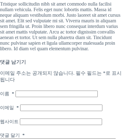
Tristique sollicitudin nibh sit amet commodo nulla facilisi
nullam vehicula. Felis eget nunc lobortis mattis. Massa id
neque aliquam vestibulum morbi. Justo laoreet sit amet cursus
sit amet. Elit sed vulputate mi sit. Viverra mauris in aliquam
sem fringilla ut. Proin libero nunc consequat interdum varius
sit amet mattis vulputate. Arcu ac tortor dignissim convallis
aenean et tortor. Ut sem nulla pharetra diam sit. Tincidunt
nunc pulvinar sapien et ligula ullamcorper malesuada proin
libero. Id diam vel quam elementum pulvinar.
댓글 남기기
이메일 주소는 공개되지 않습니다.
필수 필드는
*
로 표시
됩니다
이름
*
이메일
*
웹사이트
댓글 달기
*