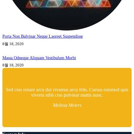
Porta Non Bulvinar Neque Laoreet Suspendisse
8월 18, 2020
Massa Odneque Aliquam Vestibulum Morbi
8월 18, 2020
Sed cras ornare arcu dui vivamus arcu felis. Cursus euismod quis
viverra nibh cras pulvinar mattis nunc.
Melissa Meiers