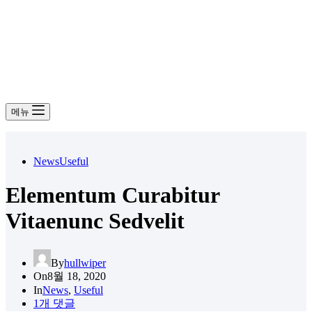
메뉴
News
Useful
Elementum Curabitur
Vitaenunc Sedvelit
By
hullwiper
On
8월 18, 2020
In
News
,
Useful
1개 댓글