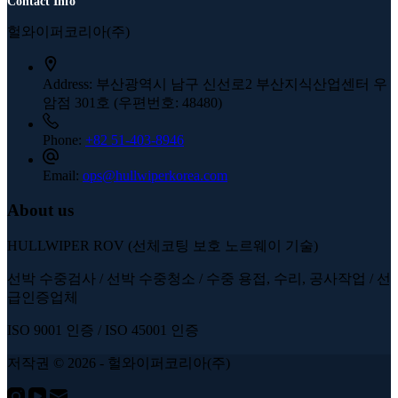
Contact Info
헐와이퍼코리아(주)
Address:
부산광역시 남구 신선로2 부산지식산업센터 우
암점 301호 (우편번호: 48480)
Phone:
+82 51-403-8946
Email:
ops@hullwiperkorea.com
About us
HULLWIPER ROV (선체코팅 보호 노르웨이 기술)
선박 수중검사 / 선박 수중청소 / 수중 용접, 수리, 공사작업 / 선
급인증업체
ISO 9001 인증 / ISO 45001
인증
저작권 © 2026 - 헐와이퍼코리아(주)