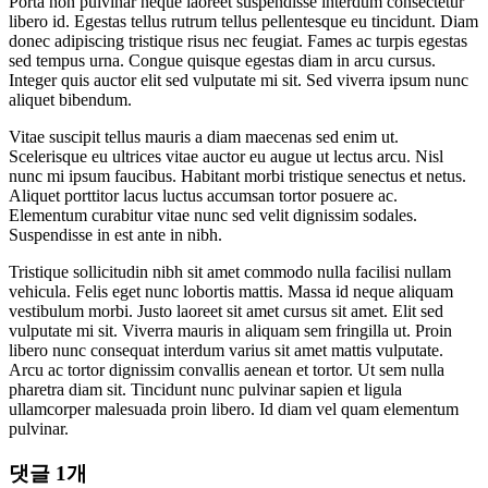
Porta non pulvinar neque laoreet suspendisse interdum consectetur
libero id. Egestas tellus rutrum tellus pellentesque eu tincidunt. Diam
donec adipiscing tristique risus nec feugiat. Fames ac turpis egestas
sed tempus urna. Congue quisque egestas diam in arcu cursus.
Integer quis auctor elit sed vulputate mi sit. Sed viverra ipsum nunc
aliquet bibendum.
Vitae suscipit tellus mauris a diam maecenas sed enim ut.
Scelerisque eu ultrices vitae auctor eu augue ut lectus arcu. Nisl
nunc mi ipsum faucibus. Habitant morbi tristique senectus et netus.
Aliquet porttitor lacus luctus accumsan tortor posuere ac.
Elementum curabitur vitae nunc sed velit dignissim sodales.
Suspendisse in est ante in nibh.
Tristique sollicitudin nibh sit amet commodo nulla facilisi nullam
vehicula. Felis eget nunc lobortis mattis. Massa id neque aliquam
vestibulum morbi. Justo laoreet sit amet cursus sit amet. Elit sed
vulputate mi sit. Viverra mauris in aliquam sem fringilla ut. Proin
libero nunc consequat interdum varius sit amet mattis vulputate.
Arcu ac tortor dignissim convallis aenean et tortor. Ut sem nulla
pharetra diam sit. Tincidunt nunc pulvinar sapien et ligula
ullamcorper malesuada proin libero. Id diam vel quam elementum
pulvinar.
댓글 1개