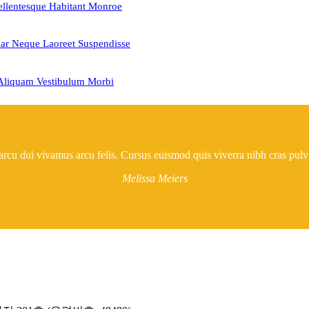
Pellentesque Habitant Monroe
ar Neque Laoreet Suspendisse
liquam Vestibulum Morbi
arcu dui vivamus arcu felis. Cursus euismod quis viverra nibh cras pulv
Melissa Meiers