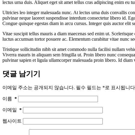
lectus urna duis. Aliquet eget sit amet tellus cras adipiscing enim eu t
Ultricies leo integer malesuada nunc. At lectus urna duis convallis con
pulvinar neque laoreet suspendisse interdum consectetur libero id. Eges
Congue quisque egestas diam in arcu cursus. Integer quis auctor elit 
Vitae suscipit tellus mauris a diam maecenas sed enim ut. Scelerisque e
luctus accumsan tortor posuere ac. Elementum curabitur vitae nunc sed 
Tristique sollicitudin nibh sit amet commodo nulla facilisi nullam vehic
Viverra mauris in aliquam sem fringilla ut. Proin libero nunc consequat
pulvinar sapien et ligula ullamcorper malesuada proin libero. Id dia
댓글 남기기
이메일 주소는 공개되지 않습니다.
필수 필드는
*
로 표시됩니다
이름
*
이메일
*
웹사이트