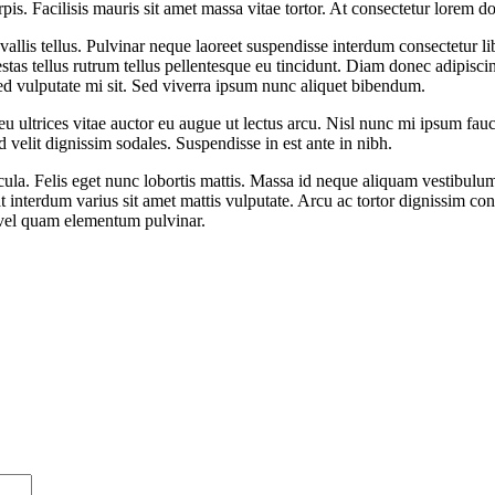
urpis. Facilisis mauris sit amet massa vitae tortor. At consectetur lorem 
vallis tellus. Pulvinar neque laoreet suspendisse interdum consectetur li
tas tellus rutrum tellus pellentesque eu tincidunt. Diam donec adipiscin
sed vulputate mi sit. Sed viverra ipsum nunc aliquet bibendum.
u ultrices vitae auctor eu augue ut lectus arcu. Nisl nunc mi ipsum fauci
velit dignissim sodales. Suspendisse in est ante in nibh.
ula. Felis eget nunc lobortis mattis. Massa id neque aliquam vestibulum m
 interdum varius sit amet mattis vulputate. Arcu ac tortor dignissim con
m vel quam elementum pulvinar.