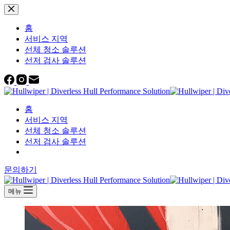
본
문
홈
으
서비스 지역
로
선체 청소 솔루션
건
선저 검사 솔루션
너
뛰
기
홈
서비스 지역
선체 청소 솔루션
선저 검사 솔루션
문의하기
메뉴