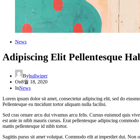
News
Adipiscing Elit Pellentesque H
By
hullwiper
On
8월 18, 2020
In
News
Lorem ipsum dolor sit amet, consectetur adipiscing elit, sed do eiusmo
Pellentesque eu tincidunt tortor aliquam nulla facilisi.
Sed cras ornare arcu dui vivamus arcu felis. Cursus euismod quis vive
est ante in nibh mauris cursus. Erat pellentesque adipiscing commodo e
mattis pellentesque id nibh tortor.
Sagittis purus sit amet volutpat. Commodo elit at imperdiet dui. Non od