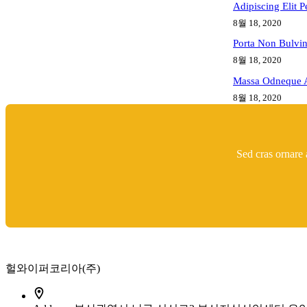
Adipiscing Elit 
8월 18, 2020
Porta Non Bulvin
8월 18, 2020
Massa Odneque A
8월 18, 2020
Sed cras ornare 
Contact Info
헐와이퍼코리아(주)